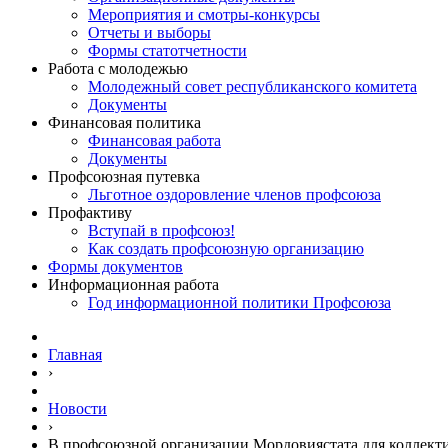
Мероприятия и смотры-конкурсы
Отчеты и выборы
Формы статотчетности
Работа с молодежью
Молодежный совет республиканского комитета
Документы
Финансовая политика
Финансовая работа
Документы
Профсоюзная путевка
Льготное оздоровление членов профсоюза
Профактиву
Вступай в профсоюз!
Как создать профсоюзную организацию
Формы документов
Информационная работа
Год информационной политики Профсоюза
Главная
›
Новости
›
В профсоюзной организации Мордовиястата для коллекти