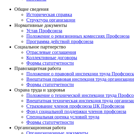
Общие сведения
Историческая справка
Структура организации
Нормативные документы
Устав Профсоюза
Положение о ревизионных комиссиях Профсоюза
Программа действий профсоюза
Социальное партнерство
Отраслевые соглашения
Коллективные договоры
Формы статотчетности
Правозащитная работа
Положение о правовой инспекции труда Профсоюз
Внештатная правовая инспекция труда организации
Формы статотчетности
Охрана труда и здоровья
Положение о технической инспекции труда Профс
Внештатная техническая инспекция труда организа
Страхование членов профсоюза ЦК Профсоюза
Фонд социальной поддержки членов профсоюза
Специальная оценка условий труда
Формы статотчетности
Организационная работа
Организационные документы