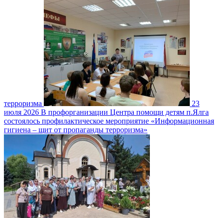
терроризма
23
июля 2026
В профорганизации Центра помощи детям п.Ялга
состоялось профилактическое мероприятие «Информационная
гигиена – щит от пропаганды терроризма»