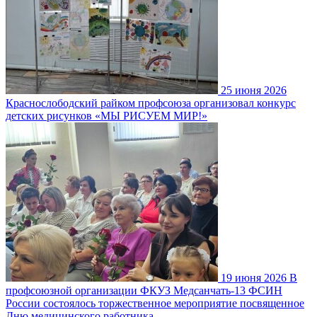
25 июня 2026
Краснослободский райком профсоюза организовал конкурс
детских рисунков «МЫ РИСУЕМ МИР!»
19 июня 2026
В
профсоюзной организации ФКУЗ Медсанчать-13 ФСИН
России состоялось торжественное мероприятие посвященное
Дню медицинского работника