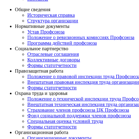
Общие сведения
Историческая справка
Структура организации
Нормативные документы
Устав Профсоюза
Положение о ревизионных комиссиях Профсоюза
Программа действий профсоюза
Социальное партнерство
Отраслевые соглашения
Коллективные договоры
Формы статотчетности
Правозащитная работа
Положение о правовой инспекции труда Профсоюз
Внештатная правовая инспекция труда организации
Формы статотчетности
Охрана труда и здоровья
Положение о технической инспекции труда Профс
Внештатная техническая инспекция труда организа
Страхование членов профсоюза ЦК Профсоюза
Фонд социальной поддержки членов профсоюза
Специальная оценка условий труда
Формы статотчетности
Организационная работа
Организационные документы