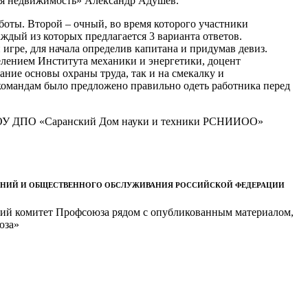
ая недвижимость» Александр Адушев.
боты. Второй – очный, во время которого участники
каждый из которых предлагается 3 варианта ответов.
 игре, для начала определив капитана и придумав девиз.
лением Института механики и энергетики, доцент
ие основы охраны труда, так и на смекалку и
 командам было предложено правильно одеть работника перед
ра ЧОУ ДПО «Саранский Дом науки и техники РСНИИОО»
ЕНИЙ И ОБЩЕСТВЕННОГО ОБСЛУЖИВАНИЯ РОССИЙСКОЙ ФЕДЕРАЦИИ
кий комитет Профсоюза рядом с опубликованным материалом,
юза»