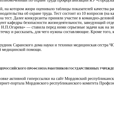
уполномоченный по охране труда профорганизации КУ «Городск
й, на котором жюри оценивало таблицы показателей качества ра
нодательства об охране труда. Тест состоит из 10 вопросов (на 
на тест. Далее конкурсанты приняли участие в командно-деловой
ент кафедры безопасности жизнедеятельности, заведующий отде
П.Огарева» — ставила перед ними серьезные задачи как на знан
течку и рассказать, для чего нужны составляющие. Кроме того,
отрудник Саранского дома науки и техники медицинская сест
й медицинской помощи.
БЩЕРОССИЙСКОГО ПРОФСОЮЗА РАБОТНИКОВ ГОСУДАРСТВЕННЫХ УЧРЕЖД
ановке активной гиперссылки на сайт Мордовский республиканс
ернет-портала Мордовского республиканского комитета Профсо