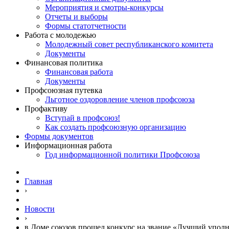
Мероприятия и смотры-конкурсы
Отчеты и выборы
Формы статотчетности
Работа с молодежью
Молодежный совет республиканского комитета
Документы
Финансовая политика
Финансовая работа
Документы
Профсоюзная путевка
Льготное оздоровление членов профсоюза
Профактиву
Вступай в профсоюз!
Как создать профсоюзную организацию
Формы документов
Информационная работа
Год информационной политики Профсоюза
Главная
›
Новости
›
в Доме союзов прошел конкурс на звание «Лучший упол