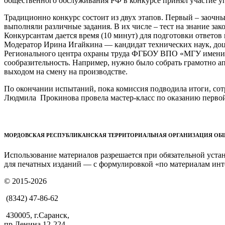
общественного обслуживания РФ в конкурсе принял участие 
Традиционно конкурс состоит из двух этапов. Первый – заочны
выполняли различные задания. В их числе – тест на знание зако
Конкурсантам дается время (10 минут) для подготовки ответов 
Модератор Ирина Игайкина — кандидат технических наук, доц
Регионального центра охраны труда ФГБОУ ВПО «МГУ имени Н.
сообразительность. Например, нужно было собрать грамотно ап
выходом на смену на производстве.
По окончании испытаний, пока комиссия подводила итоги, с
Людмила Прокинова провела мастер-класс по оказанию перво
МОРДОВСКАЯ РЕСПУБЛИКАНСКАЯ ТЕРРИТОРИАЛЬНАЯ ОРГАНИЗАЦИЯ О
Использование материалов разрешается при обязательной уст
для печатных изданий — с формулировкой «по материалам инт
© 2015-2026
(8342) 47-86-62
430005, г.Саранск,
пр.Ленина,12-224