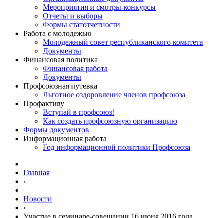
Мероприятия и смотры-конкурсы
Отчеты и выборы
Формы статотчетности
Работа с молодежью
Молодежный совет республиканского комитета
Документы
Финансовая политика
Финансовая работа
Документы
Профсоюзная путевка
Льготное оздоровление членов профсоюза
Профактиву
Вступай в профсоюз!
Как создать профсоюзную организацию
Формы документов
Информационная работа
Год информационной политики Профсоюза
Главная
›
Новости
›
Участие в семинаре-совещании 16 июня 2016 года