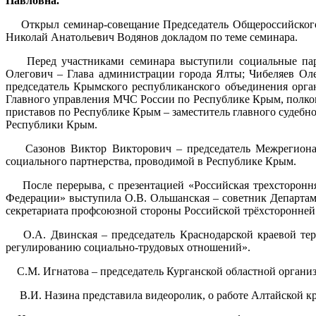
Павловна.
Открыл семинар-совещание Председатель Общероссийского 
Николай Анатольевич Водянов докладом по теме семинара.
Перед участниками семинара выступили социальные партн
Олегович – Глава администрации города Ялты; Чибеляев Ол
председатель Крымского республиканского объединения орг
Главного управления МЧС России по Республике Крым, полко
приставов по Республике Крым – заместитель главного судебно
Республики Крым.
Сазонов Виктор Викторович – председатель Межрегиональн
социального партнерства, проводимой в Республике Крым.
После перерыва, с презентацией «Российская трехстороння
Федерации» выступила О.В. Ольшанская – советник Департам
секретариата профсоюзной стороны Российской трёхсторонней
О.А. Двинская – председатель Краснодарской краевой терр
регулированию социально-трудовых отношений».
С.М. Игнатова – председатель Курганской областной организ
В.И. Назина представила видеоролик, о работе Алтайской к