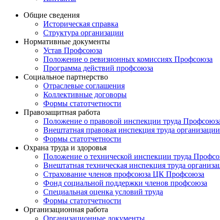
Общие сведения
Историческая справка
Структура организации
Нормативные документы
Устав Профсоюза
Положение о ревизионных комиссиях Профсоюза
Программа действий профсоюза
Социальное партнерство
Отраслевые соглашения
Коллективные договоры
Формы статотчетности
Правозащитная работа
Положение о правовой инспекции труда Профсоюз
Внештатная правовая инспекция труда организации
Формы статотчетности
Охрана труда и здоровья
Положение о технической инспекции труда Профс
Внештатная техническая инспекция труда организа
Страхование членов профсоюза ЦК Профсоюза
Фонд социальной поддержки членов профсоюза
Специальная оценка условий труда
Формы статотчетности
Организационная работа
Организационные документы