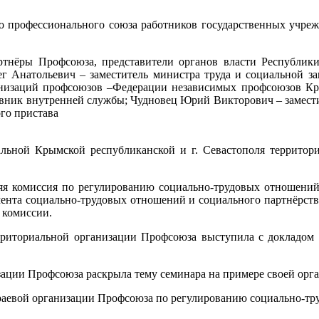
профессионального союза работников государственных учреж
ёры Профсоюза, представители органов власти Республик
ег Анатольевич – заместитель министра труда и социальной
анизаций профсоюзов –Федерации независимых профсоюзов Кры
вник внутренней службы; Чудновец Юрий Викторович – замест
го пристава
ой Крымской республиканской и г. Севастополя территориа
я комиссия по регулированию социально-трудовых отношений:
ента социально-трудовых отношений и социального партнёрст
 комиссии.
иториальной организации Профсоюза выступила с докладом «
ации Профсоюза раскрыла тему семинара на примере своей орг
раевой организации Профсоюза по регулированию социально-тр